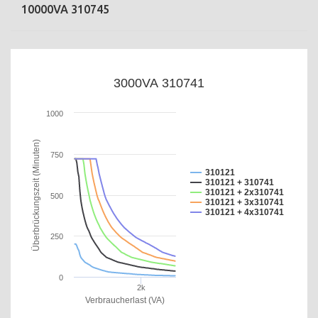
10000VA 310745
3000VA 310741
1000
Überbrückungszeit (Minuten)
750
310121
310121 + 310741
310121 + 2x310741
500
310121 + 3x310741
310121 + 4x310741
250
0
2k
Verbraucherlast (VA)