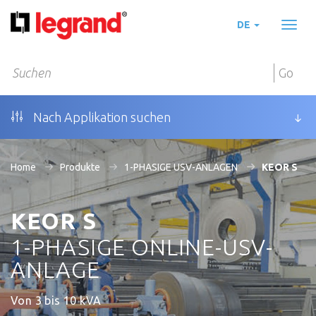
DE
Toggl
naviga
Go
Nach Applikation suchen
Home
Produkte
1-PHASIGE USV-ANLAGEN
KEOR S
KEOR S
1-PHASIGE ONLINE-USV-
ANLAGE
Von 3 bis 10 kVA