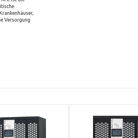
itische
 Krankenhäuser,
eie Versorgung