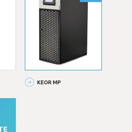
KEOR MP
TE