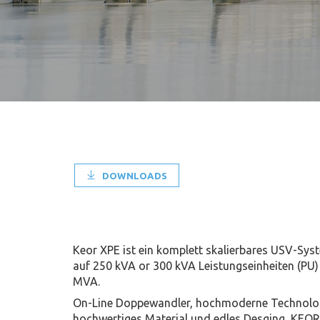
DOWNLOADS
Keor XPE ist ein komplett skalierbares USV-Sy
auf 250 kVA or 300 kVA Leistungseinheiten (PU) 
MVA.
On-Line Doppewandler, hochmoderne Technolog
hochwertiges Material und edles Desging, KEOR 