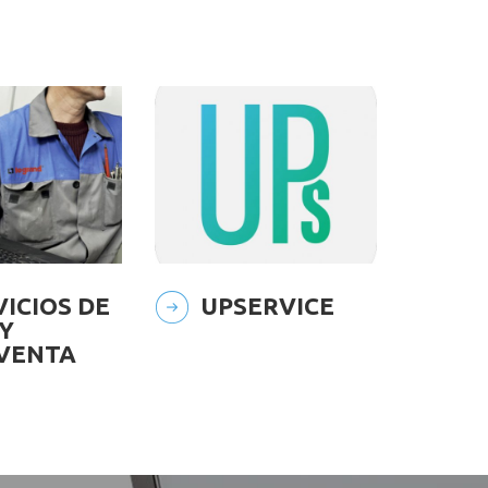
VICIOS DE
UPS
ERVICE
 Y
VENTA